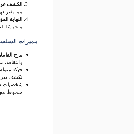
الكشف عن ا
مما يغير فه
النهاية المؤ
متحمسًا للج
مميزات السلسل
مزج الفانتاز
والثقافة، مم
حبكة متماس
تكشف تدريجي
شخصيات قو
ملحوظًا مع