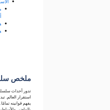
الأسئ
أ
ه
ه
ملخص سلسل
استقرار العالم. تبد
يفهم قوانينه تمامً
بالماضي والأساطير 