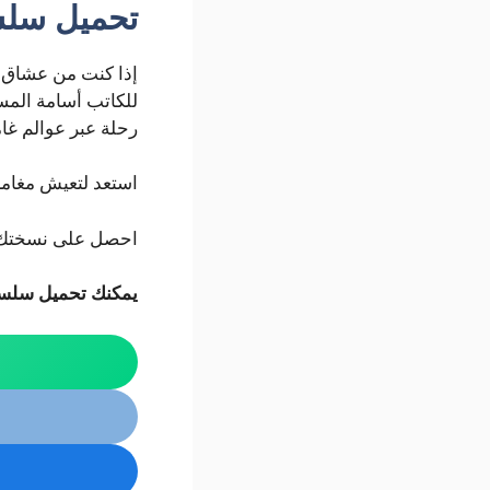
تحميل سلس
للكاتب أسامة المس
رحلة عبر عوالم غام
استعد لتعيش مغامر
احصل على نسختك ال
يمكنك تحميل سلسلة صخب الخس