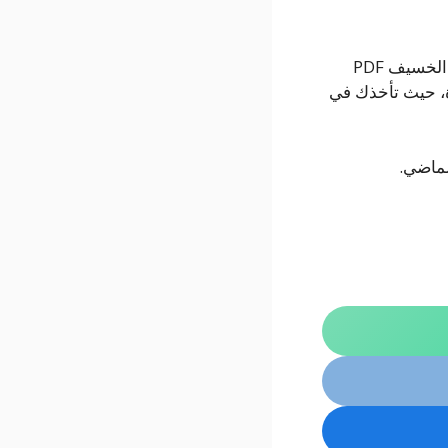
إذا كنت من عشاق الفانتازيا والقصص الغامضة المليئة بالمفاجآت، فإن سلسلة صخب الخسيف PDF
ة، حيث تأخذك في
لماضي.