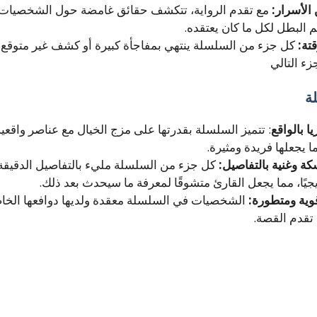
لأسرار:
مع تقدم الرواية، تتكشف حقائق غامضة حول الشخصيات و
م البطل لكل ما كان يعتقده.
قتة:
كل جزء من السلسلة ينتهي بمفاجأة كبيرة أو كشف غير متوقع، 
زء التالي
ة
يا بالواقع
: تتميز السلسلة بقدرتها على مزج الخيال مع عناصر واقعي
ا يجعلها فريدة ومثيرة.
كة وغنية بالتفاصيل:
كل جزء من السلسلة مليء بالتفاصيل الدقيقة 
ًا، مما يجعل القارئ متشوقًا لمعرفة ما سيحدث بعد ذلك.
ية ومتطورة:
الشخصيات في السلسلة معقدة ولديها دوافعها الخاص
 تقدم القصة.