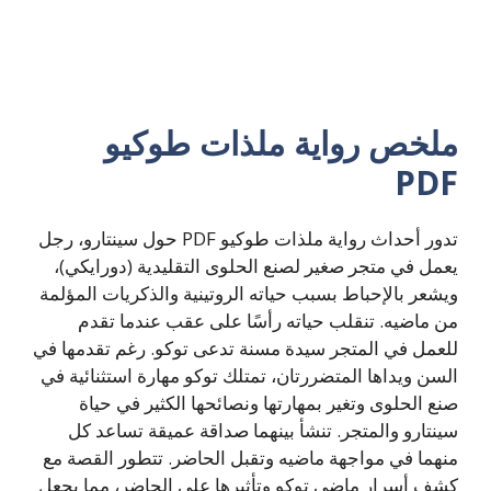
ملخص رواية ملذات طوكيو
PDF
تدور أحداث رواية ملذات طوكيو PDF حول سينتارو، رجل
يعمل في متجر صغير لصنع الحلوى التقليدية (دورايكي)،
ويشعر بالإحباط بسبب حياته الروتينية والذكريات المؤلمة
من ماضيه. تنقلب حياته رأسًا على عقب عندما تقدم
للعمل في المتجر سيدة مسنة تدعى توكو. رغم تقدمها في
السن ويداها المتضررتان، تمتلك توكو مهارة استثنائية في
صنع الحلوى وتغير بمهارتها ونصائحها الكثير في حياة
سينتارو والمتجر. تنشأ بينهما صداقة عميقة تساعد كل
منهما في مواجهة ماضيه وتقبل الحاضر. تتطور القصة مع
كشف أسرار ماضي توكو وتأثيرها على الحاضر، مما يجعل