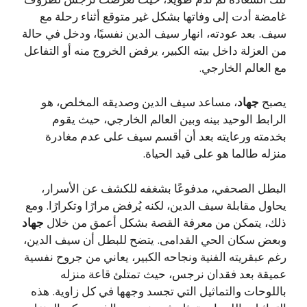
غامضة أدت إلى وفاتها بشكل غير متوقع أثناء رحلة مع
سيف. بعد عودته، انهار سيف الدين نفسيًا، ودخل في حالة
من العزلة داخل بيته الكبير، يرفض الخروج منه أو التفاعل
مع العالم الخارجي.
يصبح
جهاد
، مساعد سيف الدين وصديقه المخلص، هو
الرابط الوحيد بينه وبين العالم الخارجي، حيث يقوم
بخدمته ورعايته بعد أن أقسم سيف على عدم مغادرة
منزله طالما هو على قيد الحياة.
البطل الصحفي، مدفوعًا بشغفه للكشف عن الأسرار،
يحاول مقابلة سيف الدين، لكنه يُرفض مرارًا وتكرارًا. ومع
ذلك، يتمكن من معرفة القصة بشكل أعمق من خلال
جهاد
وبعض سكان الحي القدامى. يتضح للبطل أن سيف الدين،
رغم عبقريته الفنية ونجاحه الكبير، يعاني من جروح نفسية
عميقة بعد فقدان نرجس، حيث تمتلئ قاعة منزله
باللوحات والتماثيل التي تجسد وجهها في كل زاوية. هذه