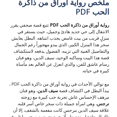
ملخص رواية أوراق من ذاكرة
الحب PDF
رواية أوراق من ذاكرة الحب PDF
تتبع قصة صحفي يقرر
الانتقال إلى حي جديد هادئ وجميل، حيث يستقر في
منزلٍ قريب من بيت غامض يجذب انتباهه. البطل يعايش
سحر هذا المنزل الكبير، الذي يبدو مهجوراً رغم الجمال
والتفاصيل الغنية التي تزينه. الفضول يدفعه لاستكشاف
قصة هذا البيت وساكنه الوحيد، سيف الدين، وهو فنان
رسام عاشق للفن، والذي انعزل عن العالم بعد مأساة
كبيرة في حياته.
مع توالي الأحداث في رواية أوراق من ذاكرة الحب PDF ،
يبدأ البطل في اكتشاف قصة
سيف الدين
، وهو فنان
مرهف الإحساس عاش تجربة حب كبيرة مع زوجته
نرجس
، وهي امرأة جميلة ذات سحر خاص أسر قلبه.
علاقة سيف الدين بنرجس كانت مفعمة بالشغف، إلا أن
تلك السعادة لم تدم طويلًا، حيث تعرضت نرجس لظروف