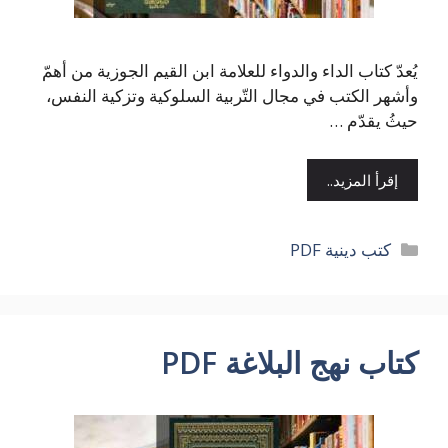
يُعدّ كتاب الداء والدواء للعلامة ابن القيم الجوزية من أهمّ
وأشهر الكتب في مجال التّربية السلوكية وتزكية النفس،
حيثُ يقدّم …
إقرأ المزيد..
التصنيفات
كتب دينية PDF
كتاب نهج البلاغة PDF