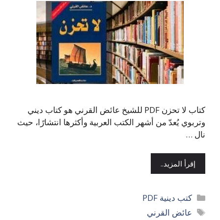
كتاب لا تحزن PDF للشيخ عائض القرني هو كتاب ديني
وتربوي يُعدّ من أشهر الكتب العربية وأكثرها انتشارًا، حيث
نال …
إقرأ المزيد..
التصنيفات
كتب دينية PDF
الوسوم
عائض القرني