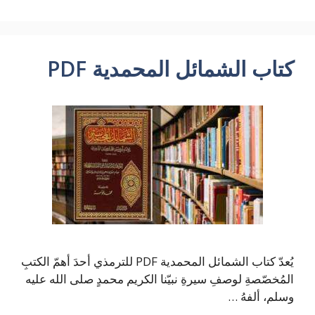
كتاب الشمائل المحمدية PDF
يُعدّ كتاب الشمائل المحمدية PDF للترمذي أحدَ أهمّ الكتبِ
المُخصّصةِ لوصفِ سيرةِ نبيّنا الكريم محمدٍ صلى الله عليه
وسلم، ألفهُ …