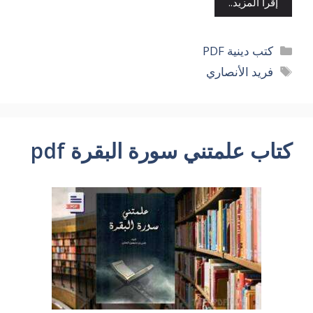
إقرأ المزيد..
التصنيفات
كتب دينية PDF
الوسوم
فريد الأنصاري
كتاب علمتني سورة البقرة pdf