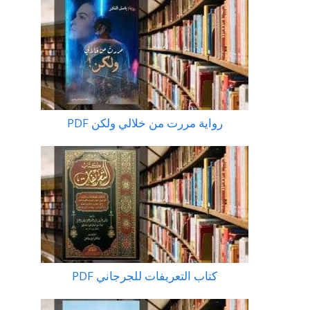
رواية مررت من خلالي ولكن PDF
كتاب التعريفات للجرجاني PDF