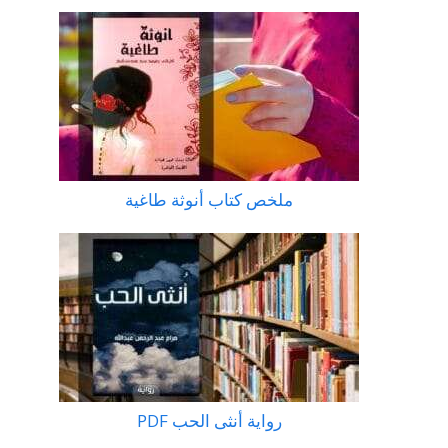
ملخص كتاب أنوثة طاغية
رواية أنثى الحب PDF