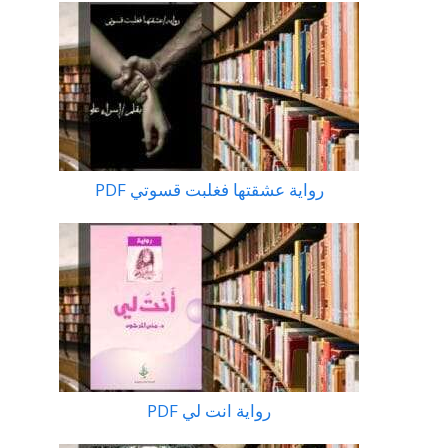
رواية عشقتها فغلبت قسوتي PDF
رواية انت لي PDF