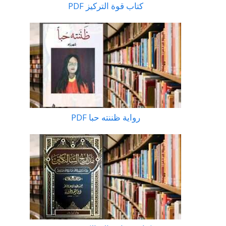
كتاب قوة التركيز PDF
رواية ظننته حبا PDF