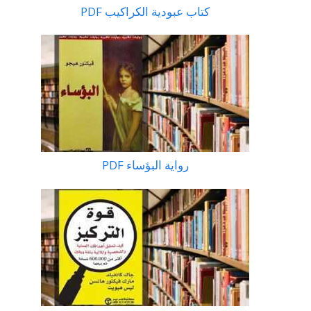
كتاب عبودية الكراكيب PDF
رواية البؤساء PDF