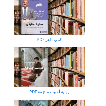
كتاب اقفز PDF
رواية أحببت ملتزمة PDF