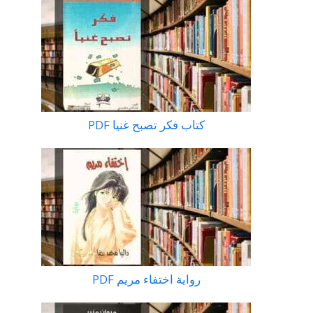
كتاب فكر تصبح غنيا PDF
رواية اختفاء مريم PDF