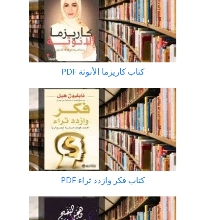
كتاب كاريزما الأنوثة PDF
كتاب فكر وازدد ثراء PDF