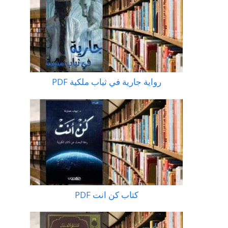
رواية جارية في ثياب ملكية PDF
كتاب كن انت PDF